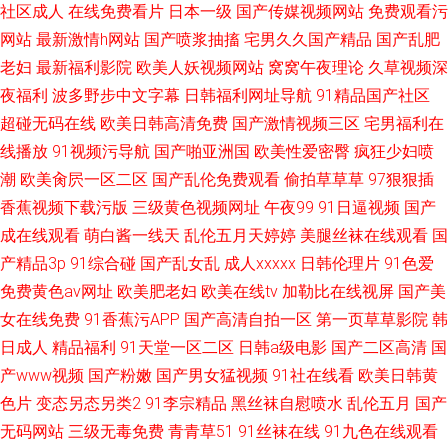
社区成人
在线免费看片
日本一级
国产传媒视频网站
免费观看污
网站
最新激情h网站
国产喷浆抽搐
宅男久久国产精品
国产乱肥
老妇
最新福利影院
欧美人妖视频网站
窝窝午夜理论
久草视频深
夜福利
波多野步中文字幕
日韩福利网址导航
91精品国产社区
超碰无码在线
欧美日韩高清免费
国产激情视频三区
宅男福利在
线播放
91视频污导航
国产啪亚洲国
欧美性爱密臀
疯狂少妇喷
潮
欧美肏屄一区二区
国产乱伦免费观看
偷拍草草草
97狠狠插
香蕉视频下载污版
三级黄色视频网址
午夜99
91日逼视频
国产
成在线观看
萌白酱一线天
乱伦五月天婷婷
美腿丝袜在线观看
国
产精品3p
91综合碰
国产乱女乱
成人xxxxx
日韩伦理片
91色爱
免费黄色av网址
欧美肥老妇
欧美在线tv
加勒比在线视屏
国产美
女在线免费
91香蕉污APP
国产高清自拍一区
第一页草草影院
韩
日成人
精品福利
91天堂一区二区
日韩a级电影
国产二区高清
国
产www视频
国产粉嫩
国产男女猛视频
91社在线看
欧美日韩黄
色片
变态另态另类2
91李宗精品
黑丝袜自慰喷水
乱伦五月
国产
无码网站
三级无毒免费
青青草51
91丝袜在线
91九色在线观看