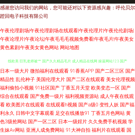
感谢您访问我们的网站，您可能还对以下资源感兴趣：呼伦贝尔
蹬回电子科技有限公司
午夜伦理剧场|午夜伦理剧场在线观看|午夜伦理片|午夜伦伦剧场|
午夜论理片|午夜论坛|午夜毛毛毛视频免费看|午夜毛片|午夜美女
黄色素剧|午夜美女黄色网站
网站地图
日本一级大片
微拍福利在线观看
91香蕉APP
国产二区三区
国产
美女在线视频一区 色情AV免费在线网站 成人福利网页 欧美无毒在线 超碰在
精品性
乱伦种子
美国伦理大片
国产二区在线观看
美女伦理视频
线欧美 巨乳老师被艹 国产久久精品毛片 成人精品在线网 操逼网站123 国产
福利偷拍小视频
91社区国产
丁香五月天堂
欧美变态一区
国产
综合在线观看
国产免费一级片
福利视频资源站
成人午夜在线观
欧美一卡 av日本网址 久久阿v 久久三级片国产 WWW亚洲淫妻 国产三级网址
看
欧美图片在线观看
在线观看h视频
国产a级0
变性人妖
国产福
利永久
日韩中文字幕观看
足交在线播放91
丁香五月色网站
黄
亚洲综合另类 国产茂密老女人黑P www日韩国产. 影音先锋丝袜美足 久草在
色3级抢网站
国产一区二区
日本一级婬片
久久免费手机视频
学
生妹Av网站
亚洲人成免费网站
91大神自拍
福利片在线观看
国
钱 欧美A片在线观看视频 www视频五区 国产欧美久久精品区 91人兽 AV天堂