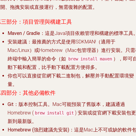
打開、拖拽安裝或直接運行，無需復雜的配置。
第三部分：項目管理與構建工具
Maven / Gradle
：這是Java項目依賴管理和構建的標準工具
安裝建議
：最推薦的方式是使用SDKMAN!（適用于
Mac/Linux）或Homebrew（Mac包管理器）進行安裝。只
終端中輸入簡單的命令（如
），即可
brew install maven
動下載和配置，比手動下載配置方便得多。
你也可以直接從官網下載二進制包，解壓并手動配置環境變
量。
第四部分：其他必備軟件
Git
：版本控制工具。Mac可能預裝了舊版本，建議通過
Homebrew (
) 安裝或從官網下載安裝包更
brew install git
新到最新版。
Homebrew (強烈建議先安裝)
：這是Mac上不可或缺的軟件