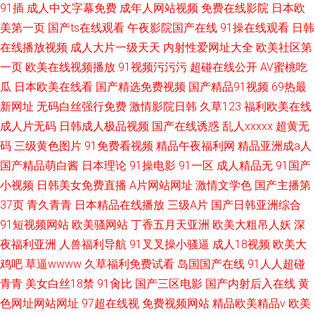
91插
成人中文字幕免费
成年人网站视频
免费在线影院
日本欧
美第一页
国产ts在线观看
午夜影院国产在线
91操在线观看
日韩
在线播放视频
成人大片一级天天
内射性爱网址大全
欧美社区第
一页
欧美在线视频播放
91视频污污污
超碰在线公开
AV蜜桃吃
瓜
日本欧美在线看
国产精选免费视频
国产精品91视频
69热最
新网址
无码白丝强行免费
激情影院日韩
久草123
福利欧美在线
成人片无码
日韩成人极品视频
国产在线诱惑
乱人xxxxx
超黄无
码
三级黄色图片
91免费看视频
精品午夜福利网
精品亚洲成a人
国产精品萌白酱
日本理论
91操电影
91一区
成人精品无
91国产
小视频
日韩美女免费直播
A片网站网址
激情文学色
国产主播第
37页
青久青青
日本精品在线播放
三级A片
国产日韩亚洲综合
91短视频网站
欧美骚网站
丁香五月天亚洲
欧美大粗吊人妖
深
夜福利亚洲
人兽福利导航
91叉叉操小骚逼
成人18视频
欧美大
鸡吧
草逼wwww
久草福利免费试看
岛国国产在线
91人人超碰
青青
美女白丝18禁
91肏比
国产三区电影
国产内射后入在线
黄
色网址网站网址
97超在线视
免费视频网站
精品欧美精品v
欧美