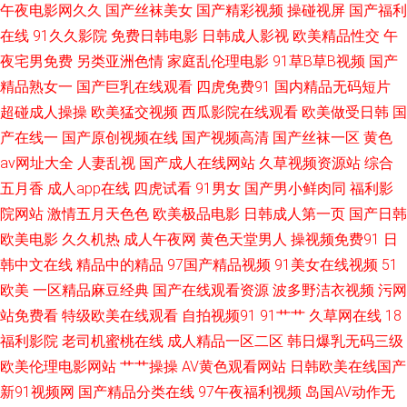
午夜电影网久久
国产丝袜美女
国产精彩视频
操碰视屏
国产福利
在线
91久久影院
免费日韩电影
日韩成人影视
欧美精品性交
午
堂网站 另类激情 日韩有码久草在线 97资源国产站 伊人东京热一本道 国产h
夜宅男免费
另类亚洲色情
家庭乱伦理电影
91草B草B视频
国产
精品熟女一
国产巨乳在线观看
四虎免费91
国内精品无码短片
片在线下载 色哟哟日韩一区二区 日韩αⅴ 色婷婷五月一区二区 在线看a的网站
超碰成人操操
欧美猛交视频
西瓜影院在线观看
欧美做受日韩
国
av天堂中文在线 男人天堂网在线观看 国产精品久久福利 精品国内久久 少妇
产在线一
国产原创视频在线
国产视频高清
国产丝袜一区
黄色
av网址大全
人妻乱视
国产成人在线网站
久草视频资源站
综合
一二三区 51www.在线观看 国产视频 老司机黄色片 91wwwwww 最新国产精
五月香
成人app在线
四虎试看
91男女
国产男小鲜肉同
福利影
院网站
激情五月天色色
欧美极品电影
日韩成人第一页
国产日韩
品网站 日韩无人区艹 成人刺激91 女人的天堂av网 一区传媒高清 婷婷综合五
欧美电影
久久机热
成人午夜网
黄色天堂男人
操视频免费91
日
韩中文在线
精品中的精品
97国产精品视频
91美女在线视频
51
月天 日韩电影Αν 老熟女精品视频1 免费黄色福利视频网址 91超碰在线五月
欧美
一区精品麻豆经典
国产在线观看资源
波多野洁衣视频
污网
国产亚洲综合成人婷婷 九一叉叉叉免费看 WWW俺去也COM 深夜释放免费
站免费看
特级欧美在线观看
自拍视频91
91艹艹
久草网在线
18
福利影院
老司机蜜桃在线
成人精品一区二区
韩日爆乳无码三级
在线观看 91极品影院 麻豆传媒久久 久久久伊人一本精品久久 国产黑丝91内
欧美伦理电影网站
艹艹操操
AV黄色观看网站
日韩欧美在线国产
新91视频网
国产精品分类在线
97午夜福利视频
岛国AV动作无
射合集 日本綜合成人网 性爱AV久草网 蜜桃aa视频导航 色色福利免费福利 激