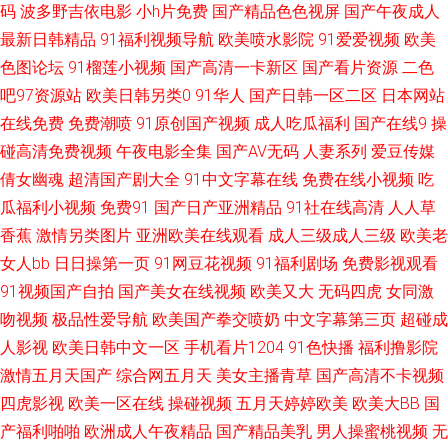
码
波多野吉依电影
小h片免费
国产精品色色视屏
国产午夜成人
最新日韩精品
91福利视频导航
欧美喷水影院
91爱爱视频
欧美
情AV 欧美a视频免费播放 男人天堂导航 久久福利吧 91午夜电影观看 成人国
色图论坛
91榴莲小视频
国产高清一卡新区
国产看片资源
二色
吧97资源站
欧美日韩另类0
91华人
国产日韩一区二区
日本网站
产在线 色资源网在线观看 www午夜成人 日韩久久成人网 在线播放免费 狠狠
在线免费
免费潮喷
91原创国产视频
成人吃瓜福利
国产在线9
操
淫z 日韩精品中文字幕久久 波多野洁衣黑丝袜 成人av老司机 日韩一二三四
碰高清免费视频
午夜电影全集
国产AV无码
人妻系列
爱豆传媒
倩女幽魂
超清国产剧大全
91中文字幕在线
免费在线小视频
吃
国产精品自拍在线观看 国产写真在线视频 欧美日韩专区欧美 99豆花日本视
瓜福利小视频
免费91
国产日产亚洲精品
91社在线高清
人人草
香蕉
激情另类图片
亚洲欧美在线观看
成人三级成人三级
欧美老
频 三级视频网站 丁香五月天福利导航 久草资源福利站3 中文字幕久操99 在
女人bb
日日操第一页
91网豆花视频
91福利剧场
免费影视观看
91视频国产自拍
国产美女在线视频
欧美又大
无码四虎
女同激
线国产原创91 www..cn91 俺去啦俺去啦 A级韩国A网站 深夜福利视频网站
吻视频
极品性爱导航
欧美国产拳交喷奶
中文字幕第三页
超碰成
人影视
欧美日韩中文一区
手机看片1204
91色快播
福利撸影院
AV天堂伦理电影 另类色综合 国产高清在线视频 日本人日 亚洲碰在线 麻豆爱
激情五月天国产
综合网五月天
美女主播青草
国产高清不卡视频
豆村 色姑娘色色网 成人91看片软件 欧美少妇精品不卡 超碰99人人妻 久久性
四虎影视
欧美一区在线
操碰视频
五月天婷婷欧美
欧美大BB
国
产福利啪啪
欧洲成人午夜精品
国产精品美乳
男人操蜜桃视频
无
爱一区二区 综合无码中文网 国产精品久久免费av 免费观看网站91 无码不卡