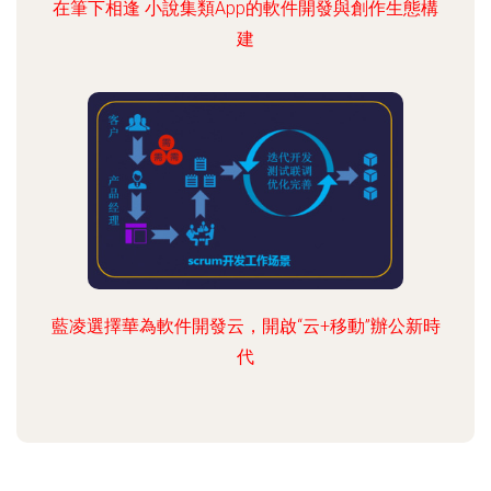
在筆下相逢 小說集類App的軟件開發與創作生態構
建
藍凌選擇華為軟件開發云，開啟“云+移動”辦公新時
代