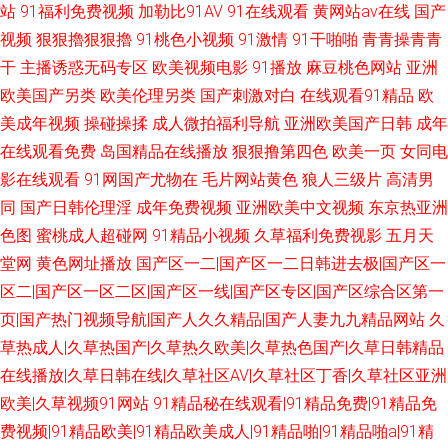
站
91福利免费视频
加勒比91AV
91在线观看
黄网站av在线
国产
视频
狠狠擼狠狠擼
91桃色小视频
91激情
91干啪啪
青青操青青
干
主播诱惑无码专区
欧美视频电影
91播放
麻豆桃色网站
亚洲
欧美国产另类
欧美伦理另类
国产刺激对白
在线观看91精品
欧
美成年视频
操碰操揉
成人微拍福利导航
亚洲欧美国产日韩
成年
在线观看免费
岛国精品在线播放
狠狠撸第四色
欧美一页
女同电
影在线观看
91网国产尤物在
毛片网站黄色
狼人三级片
高清男
同
国产日韩伦理淫
成年免费视频
亚洲欧美中文视频
东京热亚洲
色图
蜜桃成人超碰网
91精品小视频
久草福利免费视影
五月天
堂网
黄色网址播放
国产区一二|国产区一二日韩进去极|国产区一
区二|国产区一区二区|国产区一线|国产区专区|国产区综合区第一
页|国产热门视频导航|国产人久久精品|国产人妻九九精品网站
久
草热成人|久草热国产|久草热久欧美|久草热色国产|久草日韩精品
在线播放|久草日韩在线|久草社区AV|久草社区丁香|久草社区亚洲
欧美|久草视频91网站
91精品秘在线观看|91精品免费|91精品免
费视频|91精品欧美|91精品欧美成人|91精品啪|91精品啪a|91精