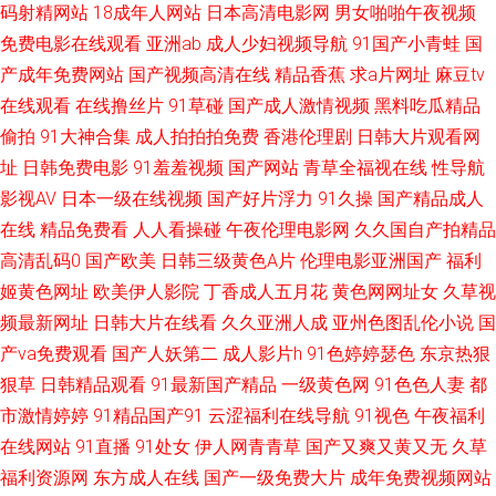
码射精网站
18成年人网站
日本高清电影网
男女啪啪午夜视频
免费电影在线观看
亚洲ab
成人少妇视频导航
91国产小青蛙
国
免费毛片 俺去也激情片 午夜狼友亚洲 香蕉伊人AV 日韩久操网 欧美成人女同
产成年免费网站
国产视频高清在线
精品香蕉
求a片网址
麻豆tv
在线观看
在线撸丝片
91草碰
国产成人激情视频
黑料吃瓜精品
黄 欧美日韩亚洲国产综合 五月天婷婷网站 日本一道www 国内激情自拍视频
偷拍
91大神合集
成人拍拍拍免费
香港伦理剧
日韩大片观看网
免费看成人91 伊人成人在线αV 黄色网页久久xxx 91网站永久入口 白丝高潮
址
日韩免费电影
91羞羞视频
国产网站
青草全福视在线
性导航
影视AV
日本一级在线视频
国产好片浮力
91久操
国产精品成人
玩哭 中文国产综合区 a黄在线看 AV手机观看 免费超碰激情 91成人在线导航
在线
精品免费看
人人看操碰
午夜伦理电影网
久久国自产拍精品
高清乱码0
国产欧美
日韩三级黄色A片
伦理电影亚洲国产
福利
美女被黑料视频网站 91叉视频 日本加勒比av 91国摸 青青草一本道国一二 欧
姬黄色网址
欧美伊人影院
丁香成人五月花
黄色网网址女
久草视
频最新网址
日韩大片在线看
久久亚洲人成
亚州色图乱伦小说
国
洲综合色图 欧美成人和谐 国产第一页在线 九九最新视频8 韩日av不卡 国产
产va免费观看
国产人妖第二
成人影片h
91色婷婷瑟色
东京热狠
狠草
日韩精品观看
91最新国产精品
一级黄色网
91色色人妻
都
偷抇久久三级 91视频综合大全 国产日韩 蜜臀导航 国产剧情一区 最新啪啪网
市激情婷婷
91精品国产91
云涩福利在线导航
91视色
午夜福利
址 www青青草原 少妇裸交AA大片 91精品国自产拍 蜜臀久久成人视频网站
在线网站
91直播
91处女
伊人网青青草
国产又爽又黄又无
久草
福利资源网
东方成人在线
国产一级免费大片
成年免费视频网站
中日韩电视剧在线观看最新 欧美亚洲韩国视频一区 91久九 日韩精品一頁 91