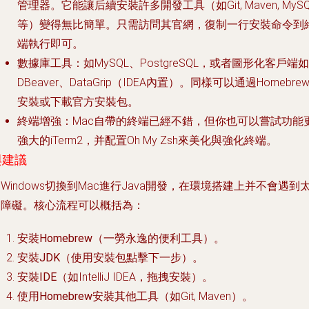
管理器。它能讓后續安裝許多開發工具（如Git, Maven, MySQ
等）變得無比簡單。只需訪問其官網，復制一行安裝命令到
端執行即可。
數據庫工具
：如MySQL、PostgreSQL，或者圖形化客戶端如
DBeaver、DataGrip（IDEA內置）。同樣可以通過Homebre
安裝或下載官方安裝包。
終端增強
：Mac自帶的終端已經不錯，但你也可以嘗試功能
強大的iTerm2，并配置Oh My Zsh來美化與強化終端。
與建議
Windows切換到Mac進行Java開發，在環境搭建上并不會遇到
多障礙。核心流程可以概括為：
安裝Homebrew
（一勞永逸的便利工具）。
安裝JDK
（使用安裝包點擊下一步）。
安裝IDE
（如IntelliJ IDEA，拖拽安裝）。
使用Homebrew安裝其他工具
（如Git, Maven）。