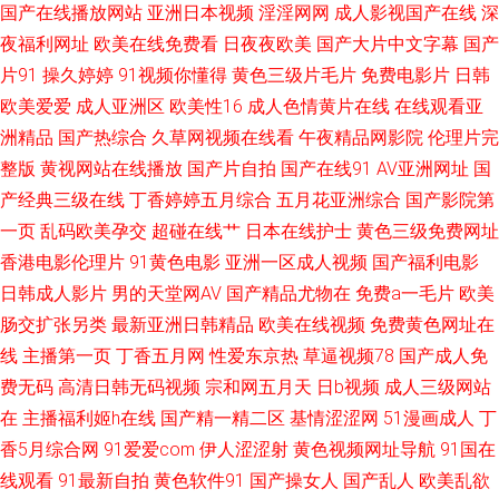
国产在线播放网站
亚洲日本视频
淫淫网网
成人影视国产在线
深
夜福利网址
欧美在线免费看
日夜夜欧美
国产大片中文字幕
国产
海角 国产精品区你懂的 深夜福利九一 九九视频在线 欧美孕妇性交 激情久久
片91
操久婷婷
91视频你懂得
黄色三级片毛片
免费电影片
日韩
欧美爱爱
成人亚洲区
欧美性16
成人色情黄片在线
在线观看亚
毛片 午夜肏屄视频 九九日韩无码 成人福利软件导航 九一国产在线 五月天色
洲精品
国产热综合
久草网视频在线看
午夜精品网影院
伦理片完
整版
黄视网站在线播放
国产片自拍
国产在线91
AV亚洲网址
国
导航婷 国产十区 另类口性交爱 青青操在线 超碰91九色 欧美制服影院 91网
产经典三级在线
丁香婷婷五月综合
五月花亚洲综合
国产影院第
站男同女同 伊人久久资源网站 亚洲最色网站在线看 国产精品色色 国产欧美
一页
乱码欧美孕交
超碰在线艹
日本在线护士
黄色三级免费网址
香港电影伦理片
91黄色电影
亚洲一区成人视频
国产福利电影
久久 九一看片不用下载 国产99 玖玖av资源 免费忍成人观看 成人黄色电影网
日韩成人影片
男的天堂网AV
国产精品尤物在
免费a一毛片
欧美
肠交扩张另类
最新亚洲日韩精品
欧美在线视频
免费黄色网址在
址 欧美牛夜精品 亚洲天堂免费视频 欧美十次 久草本成人网 人妖手淫 黑丝足
线
主播第一页
丁香五月网
性爱东京热
草逼视频78
国产成人免
费无码
高清日韩无码视频
宗和网五月天
日b视频
成人三级网站
交视频网站 日韩精品第七页 大香蕉大香蕉在线 日韩伦理在线观看视频 中文
在
主播福利姬h在线
国产精一精二区
基情涩涩网
51漫画成人
丁
字幕A∨码 熟女一区二区三区视频 AV性爱色 日韩性生活 青青草原av 日韩艹
香5月综合网
91爱爱com
伊人涩涩射
黄色视频网址导航
91国在
线观看
91最新自拍
黄色软件91
国产操女人
国产乱人
欧美乱欲