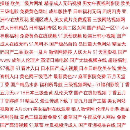
操碰
欧美二级片网址
精品成人无码视频
男女午夜福利影院
欧美
三级电影
免费黄色网址
成年版快手
日韩福利无码
四虎四房
亚
洲AV在线豆花
亚洲区成人
美女黄片免费观看
三级网站视频网
成人日韩精品
日韩福利专区
欧美二区女同
国产精品一区91
小x
导航福利
免费黄色在线视频
91原创视频
欧美日韩小视频
国产
成人在线无码
91黑料不
国产极品自拍
岛国最大色网站
精品无
码国产二品
欧美一及片
激情网婷婷
人妖大片
91天堂影视
国产
www
成年人伦理片
高清日韩电影
国产尤物视频在线
超碰福利
97视屏
91看片入口
日本国产成人视频
日本日韩欧美在线
黄色
资料入口
黄色网三级毛片
最新黄色av
麻豆影院免费
五月天堂
丁香
国产精品水多
福利所导航
三级视频网站J
51福利影院
丁香
五月天av
18日本三级全黄
乱伦天堂
国产在线短视频
丁香五月
丁香婷婷
91精品又
爱豆传媒下载
丁香九月国产主播
美女网站
视频黄
A片com
美女福利在线观看
狼人激情网
伦理片香港
极品
福利导航
黄色三级最新免费
91嫩草国产
午夜成年人网站
免费
国产高清视频
91草莓
丝瓜视频污成人
国产亚洲视品在线
国产