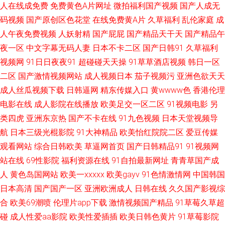
人在线成免费
免费黄色A片网址
微拍福利国产视频
国产人成无
码视频
国产原创区色花堂
在线免费黄A片
久草福利
乱伦家庭
成
库 亚洲欧美日韩入口 韩国AV看片网站 日本色妇色播 国产91啪啪在线 黑丝美
人午夜免费视频
人妖射精
国产屁屁
国产精品天干天
国产精品午
女扣逼 另类激情A片 99天天看 免费久国视频 黄色仓库X AV久久资源AV 微拍
夜一区
中文字幕无码人妻
日本不卡二区
国产日韩91
久草福利
视频网
91日日夜夜91
超碰碰天天操
91草草酒店视频
韩日一区
视频福利 欧美亚洲日韩国产校园 色婷婷五月肏屄 豆花视频网站入口 五月订
二区
国产激情视频网站
成人视频日本
茄子视频污
亚洲色欲天天
成人丝瓜视频下载
日韩逼网
精东传媒入口
黄wwww色
香港伦理
香成人色情久久在线 精品日韩片 aV最新中文字幕 俺去也激情 天天操操操 欧
电影在线
成人影院在线播放
欧美足交一区二区
91视频电影
另
类四虎
亚洲东京热
国产不卡在线
91九色视频
日本天堂视频导
美日精品福利 手机av蜜桃天堂 国产高潮国产高潮久久 91nc处女 性交影片 欧
航
日本三级光棍影院
91大神精品
欧美怡红院院二区
爱豆传媒
观看网站
综合日韩欧美
草逼网首页
国产日韩精品91
91视频网
美人妖屄 内射啪啪美女老师 午夜伦理影院 日韩肏屄 综合久久伊人 国产在线
站在线
69性影院
福利资源在线
91自拍最新网址
青青草国产成
观看一区2区 人人草人人妻91 成人生活视频 日韩九一有码视频 91Prom逼 后
人
黄色岛国网站
欧美一xxxxx
欧美gayv
91色情激情网
中国韩国
日本高清
国产国产一区
亚洲欧洲成人
日韩在线
久久国产影视综
入巨乳美女 传媒视频传媒 俺去也官方网站 超碰免费成人 日本aa在线免费 狠
合
欧美69潮喷
伦理片app下载
激情视频国产精品
91草莓久草超
碰
成人性爱aa影院
欧美性爱插插
欧美日韩色黄片
91草莓影院
狠久久乐 久久性福利 豆花国精品 国产精品自拍现线 91先生大战琪琪 成人天