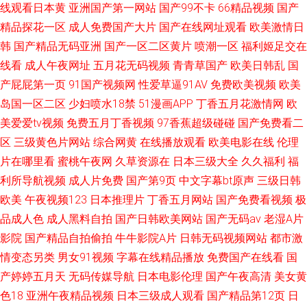
线观看日本黄
亚洲国产第一网站
国产99不卡
66精品视频
国产
精品探花一区
成人免费国产大片
国产在线网址观看
欧美激情日
韩
国产精品无码亚洲
国产一区二区黄片
喷潮一区
福利姬足交在
线看
成人午夜网址
五月花无码视频
青青草国产
欧美日韩乱
国
产屁屁第一页
91国产视频网
性爱草逼91AV
免费欧美视频
欧美
岛国一区二区
少妇喷水18禁
51漫画APP
丁香五月花激情网
欧
美爱爱tv视频
免费五月丁香视频
97香蕉超级碰碰
国产免费看二
区
三级黄色片网站
综合网黄
在线播放观看
欧美电影在线
伦理
片在哪里看
蜜桃午夜网
久草资源在
日本三级大全
久久福利
福
利所导航视频
成人片免费
国产第9页
中文字幕bt原声
三级日韩
欧美
午夜视频123
日本推理片
丁香五月网站
国产免费看视频
极
品成人色
成人黑料自拍
国产日韩欧美网站
国产无码av
老湿A片
影院
国产精品自拍偷拍
牛牛影院A片
日韩无码视频网站
都市激
情变态另类
男女91视频
字幕在线精品播放
免费国产在线看
国
产婷婷五月天
无码传媒导航
日本电影伦理
国产午夜高清
美女黄
色18
亚洲午夜精品视频
日本三级成人观看
国产精品第12页
日