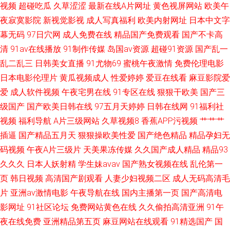
艹99 3级片第一页 欧美日韩亚洲国产综合 午夜福利3000 欧美性行为视频 精
视频
超碰吃瓜
久草涩涩
最新在线A片网址
黄色视屏网站
欧美午
夜寂寞影院
新视觉影视
成人写真福利
欧美内射网址
日本中文字
免费国产 欧美极品五月在线 亚洲爱爱永久网站 日本黄色大全 偷拍拍自超碰
幕无码
97日穴网
成人免费在线
精品国产免费观看
国产不卡高
清
91av在线播放
91制作传媒
岛国av资源
超碰91资源
国产乱一
日韩专区欧美 美女色色视频 深夜福利污 91色网址 日韩口交无码一区二区 在
乱二乱三
日韩美女直播
91尤物69
蜜桃午夜激情
免费伦理电影
日本电影伦理片
黄瓜视频成人
性爱婷婷
爱豆在线看
麻豆影院爱
线黄色电影网站 日韩中文在线 久久天堂网三 Av免费网站日韩 亚洲图片欧美
爱
成人软件视频
午夜宅男在线
91专区在线
狠狠干欧美
国产三
级国产
国产欧美日韩在线
97五月天婷婷
日韩在线网
91福利社
视频
福利导航
A片三级网站
久草视频8
香蕉APP污视频
艹艹艹
插逼
国产精品五月天
狠狠操欧美性爱
国产绝色精品
精品孕妇无
码视频
午夜A片三级片
天美果冻传媒
久久国产成人精品
精品93
久久久
日本人妖射精
学生妹avav
国产熟女视频在线
乱伦第一
页
韩日视频
高清国产剧观看
人妻少妇视频二区
成人无码高清毛
片
亚洲av激情电影
午夜导航在线
国内主播第一页
国产高清电
影网址
91社区论坛
免费网站黄色在线
久久偷拍高清亚洲
91午
夜在线免费
亚洲精品第五页
麻豆网站在线观看
91精选国产
国