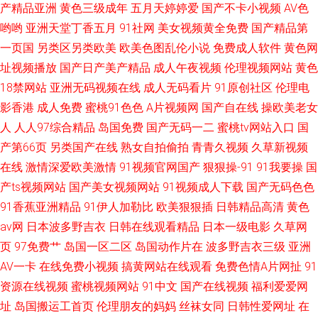
产精品亚洲
黄色三级成年
五月天婷婷爱
国产不卡小视频
AV色
哟哟
亚洲天堂丁香五月
91社网
美女视频黄全免费
国产精品第
一页国
另类区另类欧美
欧美色图乱伦小说
免费成人软件
黄色网
址视频播放
国产日产美产精品
成人午夜视频
伦理视频网站
黄色
18禁网站
亚洲无码视频在线
成人无码看片
91原创社区
伦理电
影香港
成人免费
蜜桃91色色
A片视频网
国产自在线
操欧美老女
人
人人97综合精品
岛国免费
国产无码一二
蜜桃tv网站入口
国
产第66页
另类国产在线
熟女自拍偷拍
青青久视频
久草新视频
在线
激情深爱欧美激情
91视频官网国产
狠狠操-91
91我要操
国
产ts视频网站
国产美女视频网站
91视频成人下载
国产无码色色
91香蕉亚洲精品
91伊人加勒比
欧美狠狠插
日韩精品高清
黄色
av网
日本波多野吉衣
日韩在线观看精品
日本一级电影
久草网
页
97免费艹
岛国一区二区
岛国动作片在
波多野吉衣三级
亚洲
AV一卡
在线免费小视频
搞黄网站在线观看
免费色情A片网扯
91
资源在线视频
蜜桃视频网站
91中文
国产在线视频
福利爱爱网
址
岛国搬运工首页
伦理朋友的妈妈
丝袜女同
日韩性爱网址
在