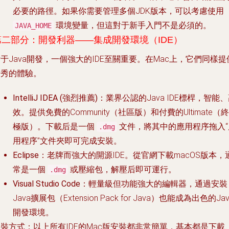
必要的路徑。如果你需要管理多個JDK版本，可以考慮使用
環境變量，但這對于新手入門不是必須的。
JAVA_HOME
第二部分：開發利器——集成開發環境（IDE）
于Java開發，一個強大的IDE至關重要。在Mac上，它們同樣提
優秀的體驗。
IntelliJ IDEA (強烈推薦)
：業界公認的Java IDE標桿，智能
效。提供免費的Community（社區版）和付費的Ultimate（終
極版）。下載后是一個
文件，將其中的應用程序拖入“
.dmg
用程序”文件夾即可完成安裝。
Eclipse
：老牌而強大的開源IDE。從官網下載macOS版本，
常是一個
或壓縮包，解壓后即可運行。
.dmg
Visual Studio Code
：輕量級但功能強大的編輯器，通過安裝
Java擴展包（Extension Pack for Java）也能成為出色的Jav
開發環境。
安裝方式
：以上所有IDE的Mac版安裝都非常簡單，基本都是下載