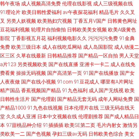
韩午夜场
成人视频高清免费
伦理在线影视
成人三级视频在线
91理论片
欧美日韩性爱福利
av午夜探花福利
精品毛片
久久叉
叉
另类人妖视频
欧美熟妇穴视频
丁香五月V国产
日韩黄色网址
豆花福利视频
轮理片自拍偷拍
日韩欧美美女视频
欧美A级黄色
影院
丁香影视五月花
福利视频电影久久
污污污污免费
91金典
免费
欧美三级日本
成人在线吃瓜网站
成人岛国影院
成人动漫二
区三区
久草在线最新
日韩精品推荐
国产精品一区自拍
男人天堂
a片123
另类视频欧美
国产在线直播
亚洲卡一卡二
成人在线免
费看黄
操操无码视频
国产高清第一页
91国产在线播放
国产女
人夜夜做
国产在线小视频
91com
91豆花成人
哪里有A片网址
精产国品
香蕉视频国产精品
91九色福利
成人国产无线视
欧美
日韩性生活片
国产伦理剧
国产精品无套无码
成年人网站免费
国
产精品1000
91九色在线视频
日本伦理片在线
三级无码在线天
堂
久久成人亚洲
日本中文视频在线
伦理剧推荐
国产成人精品日
本
97甜桃品种介绍
91插插插
欧美SE第二页
毛片内射女
激情另
类欧美一二
国产色视频
孕妇三级av无码
日韩欧美色综合
美女