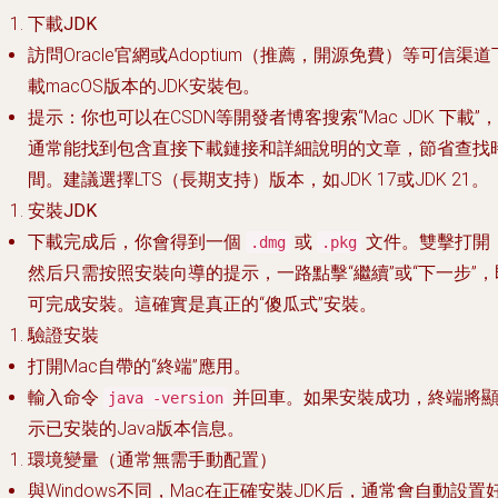
下載JDK
訪問Oracle官網或Adoptium（推薦，開源免費）等可信渠道
載macOS版本的JDK安裝包。
提示
：你也可以在CSDN等開發者博客搜索“Mac JDK 下載”，
通常能找到包含直接下載鏈接和詳細說明的文章，節省查找
間。建議選擇LTS（長期支持）版本，如JDK 17或JDK 21。
安裝JDK
下載完成后，你會得到一個
或
文件。雙擊打開
.dmg
.pkg
然后只需按照安裝向導的提示，一路點擊“繼續”或“下一步”，
可完成安裝。這確實是真正的“傻瓜式”安裝。
驗證安裝
打開Mac自帶的“終端”應用。
輸入命令
并回車。如果安裝成功，終端將
java -version
示已安裝的Java版本信息。
環境變量（通常無需手動配置）
與Windows不同，Mac在正確安裝JDK后，通常會自動設置