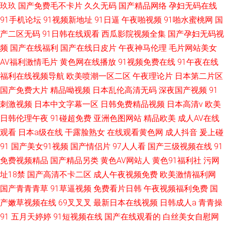
玖玖
国产免费毛不卡片
久久无码
国产精品网络
孕妇无码在线
91手机论坛
91视频新地址
91日逼
午夜啪视频
91啪水蜜桃网
国
产二区无码
91日韩在线观看
西瓜影院视频全集
国产孕妇无码视
频
国产在线福利
国产在线日皮片
午夜神马伦理
毛片网站美女
AV福利激情毛片
黄色网在线播放
91视频免费在线
91午夜在线
福利在线视频导航
欧美喷潮一区二区
午夜理论片
日本第二片区
国产免费大片
精品呦视频
日本乱伦高清无码
深夜国产视频
91
刺激视频
日本中文字幕一区
日韩免费精品视频
日本高清v
欧美
日韩伦理午夜
91碰超免费
亚洲色图网站
精品欧美
成人AV在线
观看
日本a级在线
干露脸熟女
在线观看黄色网
成人抖音
爰上碰
91
国产美女91视频
国产情侣片
97人人看
国产三级视频在线
91
免费视频精品
国产精品另类
黄色AV网站人
黄色91福利社
污网
址18禁
国产高清不卡二区
成人午夜视频免费
欧美激情福利网
国产青青青草
91草逼视频
免费看片日韩
午夜视频福利免费
国
产嫩草视频在线
69叉叉叉
最新日本在线视频
日韩成人a
青青操
91
五月天婷婷
91短视频在线
国产在线观看的
白丝美女自慰网