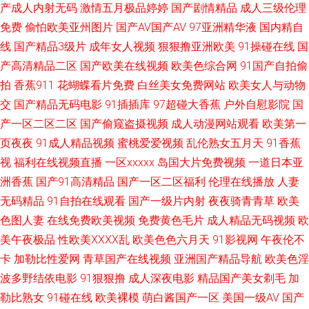
产成人内射无码
激情五月极品婷婷
国产剧情精品
成人三级伦理
免费
偷怕欧美亚州图片
国产AV国产AV
97亚洲精华液
国内精自
电影资源网站 玖玖精品网 91愛愛 久久国产精品√√ 阿v视频免费观看 狠狠久
线
国产精品3级片
成年女人视频
狠狠撸亚洲欧美
91操碰在线
国
久精品L 无码人妻六区 美女sese 论理视频在线观看 综合亚洲97 爱豆在线看
产高清精品二区
国产欧美在线视频
欧美色综合网
91国产自拍偷
拍
香蕉911
花蝴蝶看片免费
白丝美女免费网站
欧美女人与动物
男人的天堂久久 国产传媒A片 亚洲成人一二一影院 AV午夜福利 国产精品久
交
国产精品无码电影
91插插库
97超碰大香蕉
户外自慰影院
国
产一区二区二区
国产偷窥盗摄视频
成人动漫网站观看
欧美第一
久7 三级久久片久久草 国产不卡毛片 日韩久草三级在线观看 AV网站网址 草
页夜夜
91成人精品视频
蜜桃爱爱视频
乱伦熟女五月天
91香蕉
视
福利在线视频直播
一区xxxxx
岛国大片免费视频
一道日本亚
操逼视频一区 超碰无马人妻 午夜私人影院 国产精品1000 老湿机69影院 亚
洲香蕉
国产91高清精品
国产一区二区福利
伦理在线播放
人妻
无码精品
91自拍在线观看
国产一级片内射
夜夜骑青青草
欧美
洲国产天天综合 传媒A级视频 三级网站欧美 91福利精品久久草 精品福利电
色图人妻
在线免费欧美视频
免费黄色毛片
成人精品无码视频
欧
影网 精品在线图区5p 阿v2026在线观看 国产A级性交片 欧美性交精品片 三
美午夜极品
性欧美ⅩⅩⅩⅩ乱
欧美色色六月天
91影视网
午夜伦不
卡
加勒比性爱网
青草国产在线视频
亚洲国产精品导航
欧美色淫
级影院 a精品小视频 极品尤物在线观看 日韩伦理三区 国产欧美精品第一页
波多野结依电影
91狠狠撸
成人深夜电影
精品国产美女剃毛
加
勒比熟女
91碰在线
欧美裸模
萌白酱国产一区
美国一级AV
国产
婷婷色图 91一看片 美女直播在线观看 日韩成人在线视频 黄色性交闷 bt资源